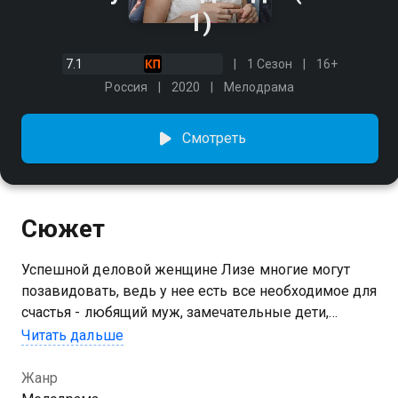
1)
7.1
1 Сезон
16+
Россия
2020
Мелодрама
Смотреть
Сюжет
Успешной деловой женщине Лизе многие могут
позавидовать, ведь у нее есть все необходимое для
счастья - любящий муж, замечательные дети,
шикарный дом и любимое дело. Но однажды Лиза
Читать дальше
осознает, что все это лишь иллюзия. Ведь все эти
годы муж Герман, не сумев реализовать себя,
Жанр
завидовал ее успеху. Вернувшись из командировки,