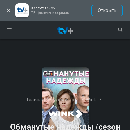
Казахтелеком
Открыть
ТВ, фильмы и сериалы
Главная
/
Кинотеатры
/
Wink
/
Обманутые надежды (сезон