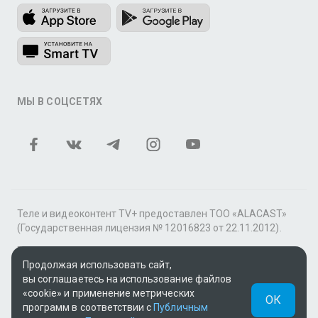
МЫ В СОЦСЕТЯХ
Теле и видеоконтент TV+ предоставлен ТОО «ALACAST»
(Государственная лицензия № 12016823 от 22.11.2012).
В рамках услуги «Видео по подписке» для «Пакета
фильмов и сериалов tv+» контент предоставляется
Продолжая использовать сайт,
онлайн-кинотеатром MEGOGO.
вы соглашаетесь на использование файлов
«cookie» и применение метрических
ОК
Поддержка: tvplus@telecom.kz
программ в соответствии с
Публичным