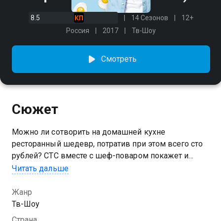
8.5
14 Сезонов
12+
Россия
2017
Тв-Шоу
Смотреть
Сюжет
Можно ли сотворить на домашней кухне
ресторанный шедевр, потратив при этом всего сто
рублей? СТС вместе с шеф-поваром покажет и
докажет, что такое возможно. Телеканал запускает
Читать дальше
новое кулинарное шоу «Про100 кухня». Ведущим
нового проекта стал Александр Белькович, шеф-
Жанр
повар, владелец нескольких ресторанов, автор
Тв-Шоу
кулинарных книг и победитель международных
Страна