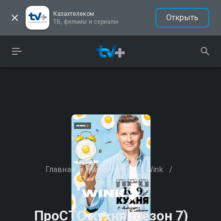
Казахтелеком
Открыть
ТВ, фильмы и сериалы
Главная
/
Кинотеатры
/
Wink
/
ПроСТО кухня (сезон 7)