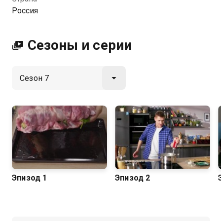
конкурсов, известный зрителям СТС по проекту
Россия
"МастерШеф.Дети". В новом шоу российский
Джейми Оливер научит готовить блюда
ресторанного уровня за пять минут, экономить в
Сезоны и серии
супермаркетах и делать кулинарные шедевры из
доступных ингредиентов для всей семьи.
Посмотреть онлайн 7 сезон сериала ПроСТО кухня
вы можете совершенно бесплатно в хорошем HD
качестве на Казахтелеком
Эпизод 1
Эпизод 2