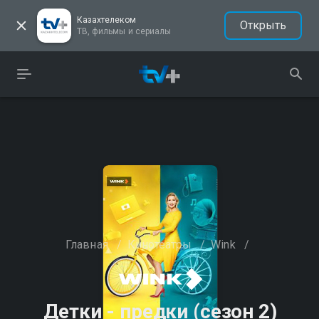
Казахтелеком
Открыть
ТВ, фильмы и сериалы
Главная
/
Кинотеатры
/
Wink
/
Детки - предки (сезон 2)