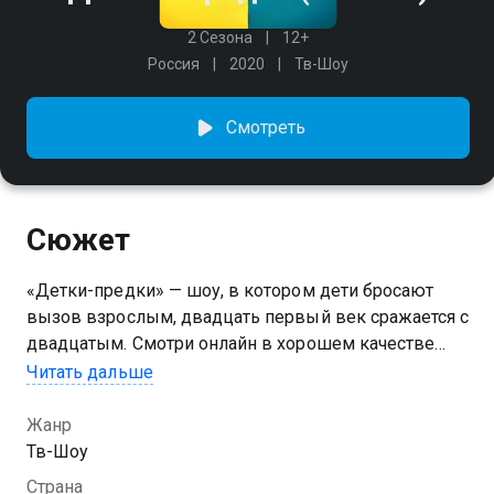
2 Сезона
12+
Россия
2020
Тв-Шоу
Смотреть
Сюжет
«Детки-предки» — шоу, в котором дети бросают
вызов взрослым, двадцать первый век сражается с
двадцатым. Смотри онлайн в хорошем качестве
новую семейную программу «Детки-предки» и
Читать дальше
следи за тем, как семьи будут отвечать на
каверзные вопросы, угадывать звёзд, песни,
Жанр
фильмы и вещи из другого времени. Каждый
Тв-Шоу
правильный ответ приносит команде деньги,
Страна