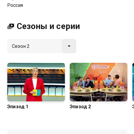
которые приближают её к победе. Герои, за
Россия
которыми ты будешь наблюдать, набравшие
большую сумму, проходят финальное испытание,
чтобы выиграть путешествие в Париж для всей
Сезоны и серии
семьи
Посмотреть онлайн 2 сезон сериала Детки - предки
вы можете совершенно бесплатно в хорошем HD
качестве на Казахтелеком
Эпизод 1
Эпизод 2