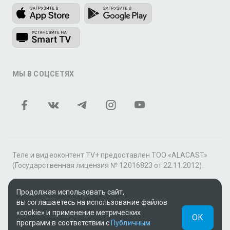
МЫ В СОЦСЕТЯХ
Теле и видеоконтент TV+ предоставлен ТОО «ALACAST»
(Государственная лицензия № 12016823 от 22.11.2012).
В рамках услуги «Видео по подписке» для «Пакета
Продолжая использовать сайт,
фильмов и сериалов tv+» контент предоставляется
вы соглашаетесь на использование файлов
онлайн-кинотеатром MEGOGO.
«cookie» и применение метрических
ОК
Поддержка: tvplus@telecom.kz
программ в соответствии с
Публичным