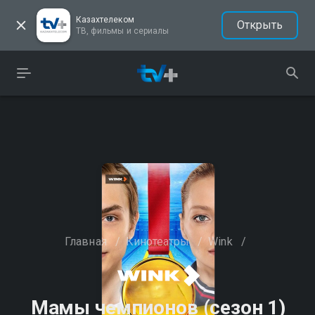
Казахтелеком
Открыть
ТВ, фильмы и сериалы
Главная
/
Кинотеатры
/
Wink
/
Мамы чемпионов (сезон 1)