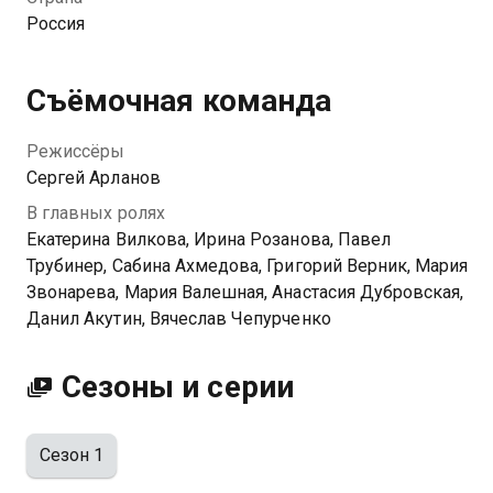
сын Кирилл. Только прошлое не отпускает Веру и
Россия
преподносит заманчивое предложение. И теперь
бывшей чемпионке придётся вновь столкнуться не
только с коварством собственной матери, готовой
Съёмочная команда
пойти на всё ради больших побед, но и экс-парнем,
возглавившим сборную страны по плаванию.
Режиссёры
Сергей Арланов
Посмотреть онлайн 1 сезон сериала Мамы
В главных ролях
чемпионов вы можете совершенно бесплатно в
Екатерина Вилкова, Ирина Розанова, Павел
хорошем HD качестве на Казахтелеком
Трубинер, Сабина Ахмедова, Григорий Верник, Мария
Звонарева, Мария Валешная, Анастасия Дубровская,
Данил Акутин, Вячеслав Чепурченко
Сезоны и серии
Сезон 1