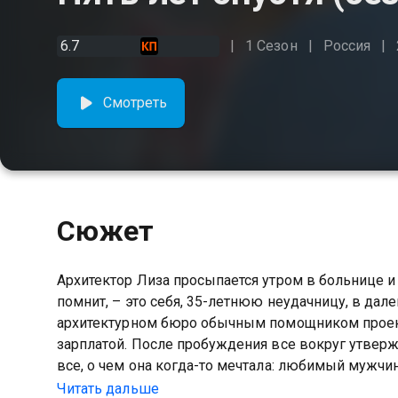
6.7
1 Сезон
Россия
Смотреть
Сюжет
Архитектор Лиза просыпается утром в больнице и у
помнит, – это себя, 35-летнюю неудачницу, в дале
архитектурном бюро обычным помощником проек
зарплатой. После пробуждения все вокруг утвержд
все, о чем она когда-то мечтала: любимый мужчи
прошло пять лет? Это не мистика и не розыгрыш.
Читать дальше