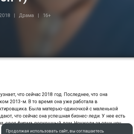
2018
Драма
16+
знает, что сейчас 2018 год. Последнее, что она
ком 2013-м. В то время она уже работала в
тировщика. Была матерью-одиночкой с маленькой
ают, что сейчас она успешная бизнес-леди. У нее есть
на, своя фирма, роскошный дом. Неужели за одну ночь
 Постепенно она восстанавливает события прошлого и
Продолжая использовать сайт, вы соглашаетесь