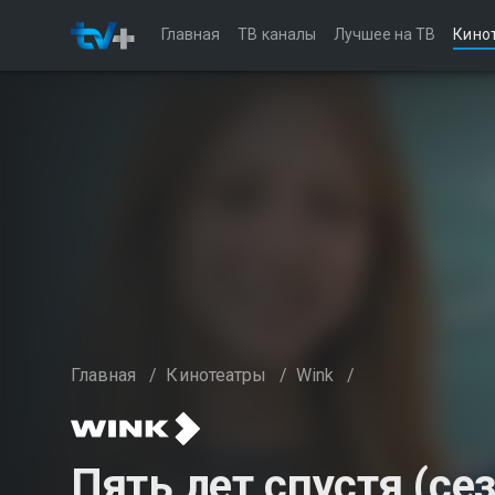
Главная
ТВ каналы
Лучшее на ТВ
Кино
Главная
/
Кинотеатры
/
Wink
/
Пять лет спустя (сез