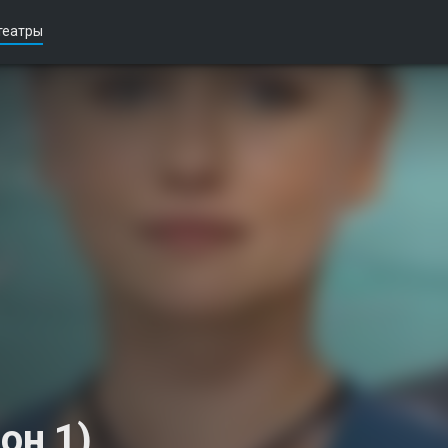
театры
он 1)