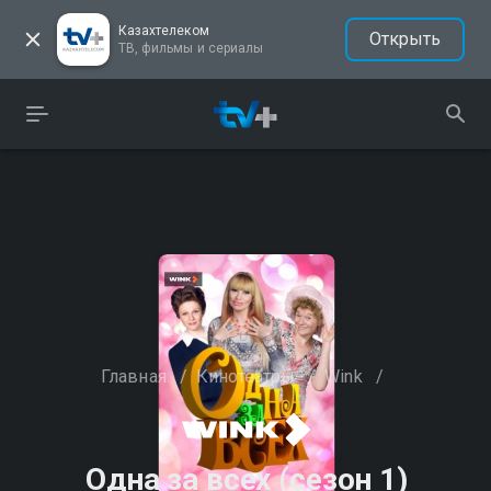
Казахтелеком
Открыть
ТВ, фильмы и сериалы
Главная
/
Кинотеатры
/
Wink
/
Одна за всех (сезон 1)