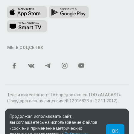
МЫ В СОЦСЕТЯХ
Теле и видеоконтент TV+ предоставлен ТОО «ALACAST»
(Государственная лицензия № 12016823 от 22.11.2012).
В рамках услуги «Видео по подписке» для «Пакета
фильмов и сериалов tv+» контент предоставляется
Продолжая использовать сайт,
онлайн-кинотеатром MEGOGO.
вы соглашаетесь на использование файлов
«cookie» и применение метрических
ОК
Поддержка: tvplus@telecom.kz