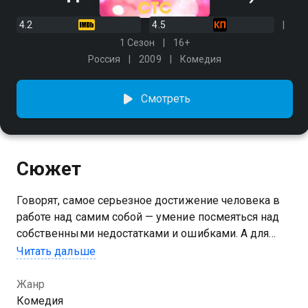
4.2
4.5
1 Сезон
16+
Россия
2009
Комедия
Смотреть
Сюжет
Говорят, самое серьезное достижение человека в
работе над самим собой — умение посмеяться над
собственными недостатками и ошибками. А для
этого иногда полезно посмотреть на себя со
Читать дальше
стороны
Жанр
Посмотреть онлайн 1 сезон сериала Одна за всех
Комедия