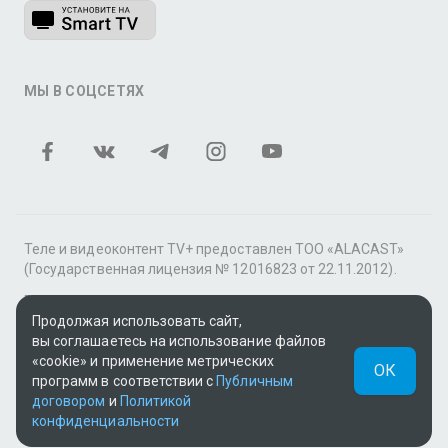
МЫ В СОЦСЕТЯХ
Теле и видеоконтент TV+ предоставлен ТОО «ALACAST»
(Государственная лицензия № 12016823 от 22.11.2012).
В рамках услуги «Видео по подписке» для «Пакета
фильмов и сериалов tv+» контент предоставляется
Продолжая использовать сайт,
онлайн-кинотеатром MEGOGO.
вы соглашаетесь на использование файлов
«cookie» и применение метрических
ОК
Поддержка: tvplus@telecom.kz
программ в соответствии с
Публичным
договором
и
Политикой
UUID: ad7d8437-4462-4fa1-86e1-95bf1f02bb0d
конфиденциальности
v3.9.15
|
SSR