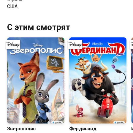
одну из самых главных тайн во всей Галактике: кто
США
же на самом деле отец Питера Квилла?
С этим смотрят
8.3
7.7
Зверополис
Фердинанд