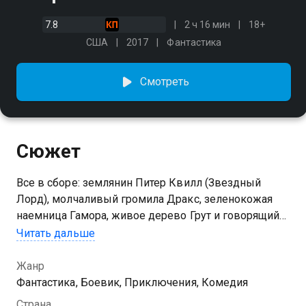
7.8
2 ч 16 мин
18+
США
2017
Фантастика
Смотреть
Сюжет
Все в сборе: землянин Питер Квилл (Звездный
Лорд), молчаливый громила Дракс, зеленокожая
наемница Гамора, живое дерево Грут и говорящий
енот. Герои не изменяют себе и с завидной
Читать дальше
регулярностью продолжают попадать в
немыслимые ситуации, выпутываясь из них почти
Жанр
без ущерба (а иногда даже с пользой) для
Фантастика, Боевик, Приключения, Комедия
окружающих. На этот раз им предстоит раскрыть
Страна