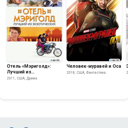
7.4
7.0
Отель «Мэриголд»:
Человек-муравей и Оса
Лучший из
2018, США, Фантастика
экзотических
2011, США, Драма