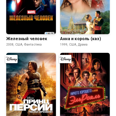
8.0
7.8
Железный человек
Анна и король (каз)
2008, США, Фантастика
1999, США, Драма
7.3
7.1