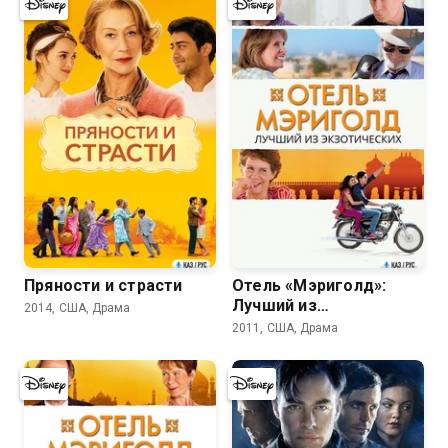
7.5
7.4
Пряности и страсти
Отель «Мэриголд»:
Лучший из
2014, США, Драма
экзотических
2011, США, Драма