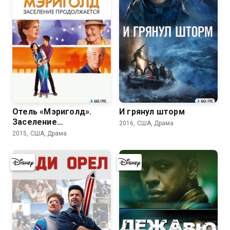
6.9
7.0
Отель «Мэриголд».
И грянул шторм
Заселение
2016, США, Драма
продолжается
2015, США, Драма