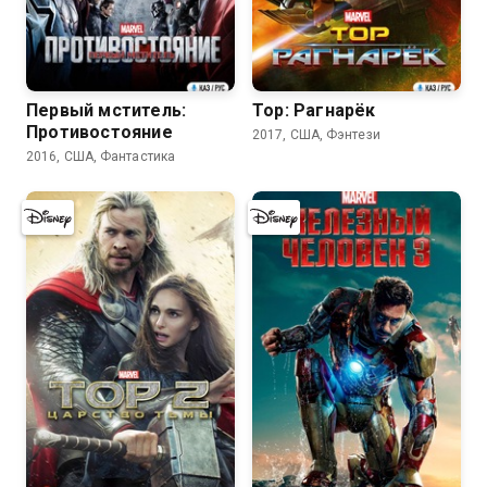
7.4
7.7
Первый мститель:
Тор: Рагнарёк
Противостояние
2017, США, Фэнтези
2016, США, Фантастика
7.2
7.4