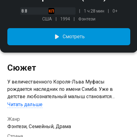
8.8
1 ч 28 мин
0+
США
1994
Фэнтези
Смотреть
Сюжет
У величественного Короля-Льва Муфасы
рождается наследник по имени Симба. Уже в
детстве любознательный малыш становится
жертвой интриг своего завистливого дяди Шрама,
Читать дальше
мечтающего о власти.
Жанр
Фэнтези, Семейный, Драма
Страна