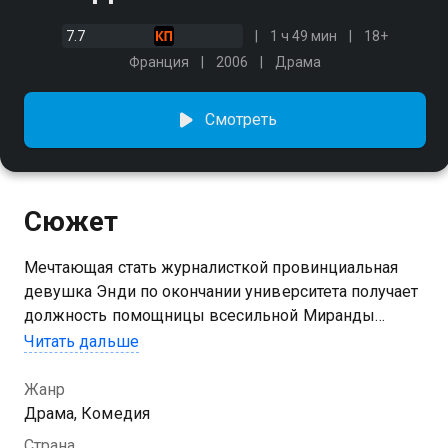
7.7
1 ч 49 мин
18+
Франция
2006
Драма
Смотреть
Сюжет
Мечтающая стать журналисткой провинциальная
девушка Энди по окончании университета получает
должность помощницы всесильной Миранды
Пристли, деспотичного редактора одного из
Читать дальше
крупнейших нью-йоркских журналов мод. Энди
всегда мечтала о такой работе, не зная, с каким
Жанр
нервным напряжением это будет связано…
Драма, Комедия
Страна