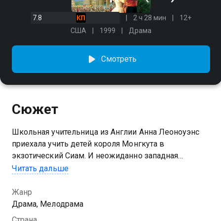
7.8
2 ч 28 мин
12+
США
1999
Драма
Смотреть
Сюжет
Школьная учительница из Англии Анна Леоноуэнс
приехала учить детей короля Монгкута в
экзотический Сиам. И неожиданно западная
чувственность сталкивается с психологией
Читать дальше
восточного владыки.
Жанр
Драма, Мелодрама
Страна