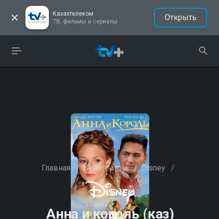
Казахтелеком
Открыть
ТВ, фильмы и сериалы
Главная
/
Кинотеатры
/
Disney
/
Анна и король (каз)