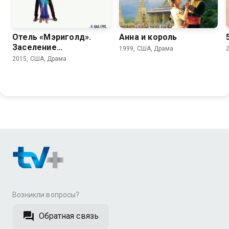
6.9
7.8
Отель «Мэриголд».
Анна и король
Заселение
1999, США, Драма
продолжается
2015, США, Драма
Возникли вопросы?
Обратная связь