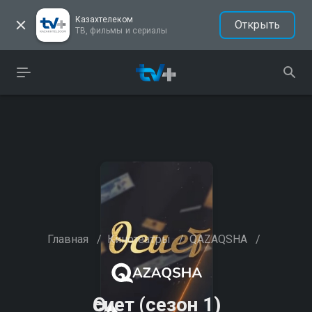
Казахтелеком
Открыть
ТВ, фильмы и сериалы
Главная
/
Кинотеатры
/
QAZAQSHA
/
Өсиет (сезон 1)