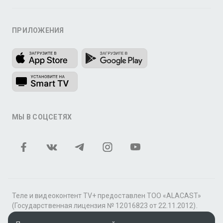
ПРИЛОЖЕНИЯ
МЫ В СОЦСЕТЯХ
Теле и видеоконтент TV+ предоставлен ТОО «ALACAST»
(Государственная лицензия № 12016823 от 22.11.2012).
В рамках услуги «Видео по подписке» для «Пакета