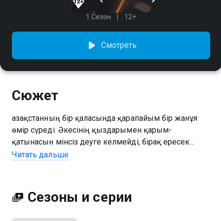
1 Сезон
12+
Смотреть
Сюжет
Қазақстанның бір қаласында қарапайым бір жанұя
өмір сүреді. Әкесінің қыздарымен қарым-
қатынасын мінсіз деуге келмейді, бірақ ересек
балалардың әрқайсысының өз ерекшелігі, өз мінезі
Читать дальше
болады емес пе? Күндердің бірінде отағасы
қыздарына өзінің айықпас дертке шалдыққанын
айтады. Сондықтан өзінің бүкіл өмір жолын
Сезоны и серии
таразылай келе, қария қыздарына қатысты
күнәларынан арылғысы келді ме екен, әлде көп