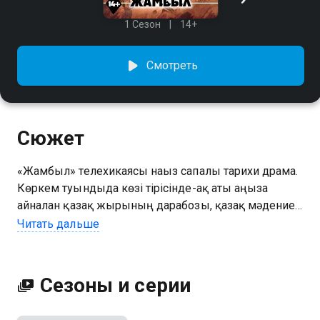
1 Сезон
14+
Смотреть
Сюжет
«Жамбыл» телехикаясы нағыз сапалы тарихи драма.
Көркем туындыда көзі тірісінде-ақ аты аңызға
айналған қазақ жырының дарабозы, қазақ мәдениеті
мен әдебиетіне өлшеусіз мұра, сарқылмас қазына
Читать дальше
қалдырған, қазақ атын әлемге танытып, өнерін өрге
сүйреген Жамбылдың өмір жолы мен өнері
суреттелген.
Сезоны и серии
Посмотреть онлайн 1 сезон сериала Жамбыл вы