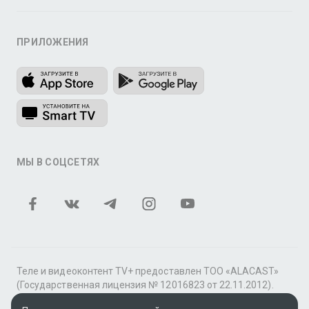
ПРИЛОЖЕНИЯ
МЫ В СОЦСЕТЯХ
Теле и видеоконтент TV+ предоставлен ТОО «ALACAST»
(Государственная лицензия № 12016823 от 22.11.2012).
В рамках услуги «Видео по подписке» для «Пакета