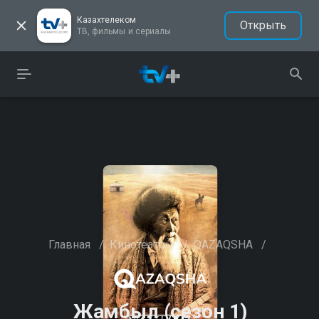
Казахтелеком
Открыть
ТВ, фильмы и сериалы
Главная
/
Кинотеатры
/
QAZAQSHA
/
Жамбыл (сезон 1)