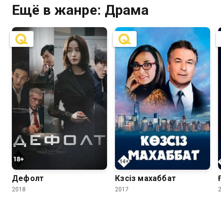
Ещё в жанре: Драма
7.2
6.7
7.2
5.8
Дефолт
Көзсіз махаббат
2018
2017