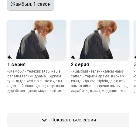
можете совершенно бесплатно в хорошем HD
Жамбыл: 1 сезон
качестве на Казахтелеком
1 серия
2 серия
«Жамбыл» телехикаясы нағыз
«Жамбыл» телехикаясы нағыз
сапалы тарихи драма. Көркем
сапалы тарихи драма. Көркем
туындыда көзі тірісінде-ақ аты
туындыда көзі тірісінде-ақ аты
т
аңызға айналған қазақ жырының
аңызға айналған қазақ жырының
дарабозы, қазақ мәдениеті мен
дарабозы, қазақ мәдениеті мен
әдебиетіне өлшеусіз мұра,
әдебиетіне өлшеусіз мұра,
сарқылмас қазына қалдырған,
сарқылмас қазына қалдырған,
қазақ атын әлемге танытып,
қазақ атын әлемге танытып,
өнерін өрге сүйреген
өнерін өрге сүйреген
Жамбылдың өмір жолы мен
Жамбылдың өмір жолы мен
Показать все серии
өнері суреттелген.
өнері суреттелген.
ө