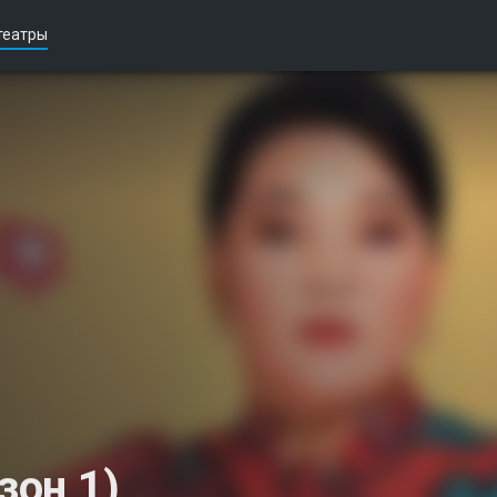
театры
зон 1)