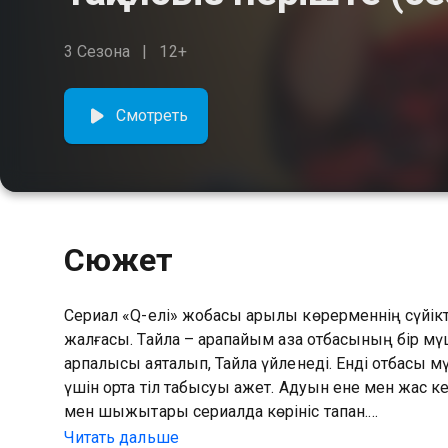
3 Сезона
12+
Смотреть
Сюжет
Сериал «Q-елі» жобасы арқылы көрерменнің сүйіктіс
жалғасы. Тайлақ – қарапайым қазақ отбасының бір мү
арпалысы аяқталып, Тайлақ үйленеді. Енді отбасы м
үшін ортақ тіл табысуы қажет. Адуын ене мен жас 
мен шыжықтары сериалда көрініс тапқан.
Читать дальше