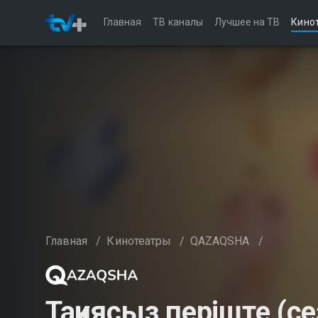
Главная
ТВ каналы
Лучшее на ТВ
Кино
Главная
/
Кинотеатры
/
QAZAQSHA
/
Тақиясыз періште (се