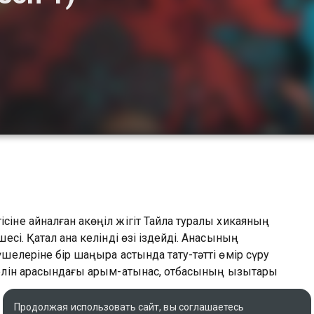
іне айналған ақкөңіл жігіт Тайлақ туралы хикаяның
шесі. Қатал ана келінді өзі іздейді. Анасының
үшелеріне бір шаңырақ астында тату-тәтті өмір сүру
келін арасындағы қарым-қатынас, отбасының қызықтары
Продолжая использовать сайт, вы соглашаетесь