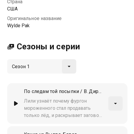
Страна
хорошем HD качестве на Казахтелеком
США
Оригинальное название
Wylde Pak
Сезоны и серии
По следам той посыпки / В. Дирк из Каньон-Велли
Лили узнаёт почему фургон
мороженного стал продавать
только лёд, и раскрывает заговор.
Дирка несправедливо обвиняют в
краже достопримечательности