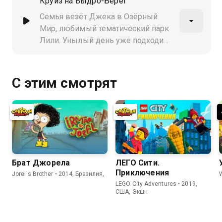
Круиз на Выдро-Берег
города, и Мин возвращается к
юридической практике, чтобы его
Семья везёт Джека в Озёрный
защитить
Мир, любимый тематический парк
Лили. Унылый день уже подходит
к концу, когда Лили узнаёт, что
любимого аттракциона больше
нет. Детям приходится пережить
С этим смотрят
невероятное приключение в его
поисках, и спасти этот отпуск
Брат Джорела
ЛЕГО Сити.
Приключения
Jorel's Brother • 2014, Бразилия,
LEGO City Adventures • 2019,
США, Экшн