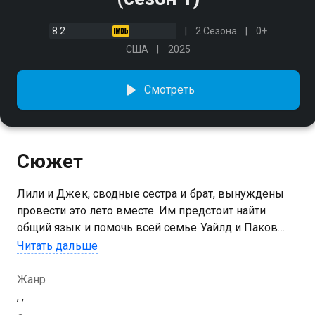
8.2
2 Сезона
0+
США
2025
Смотреть
Сюжет
Лили и Джек, сводные сестра и брат, вынуждены
провести это лето вместе. Им предстоит найти
общий язык и помочь всей семье Уайлд и Паков
управиться с их беспорядочным бизнесом по уходу
Читать дальше
за животными
Жанр
Посмотреть онлайн 1 сезон сериала Уайлд и Пак:
, ,
дикая стая вы можете совершенно бесплатно в