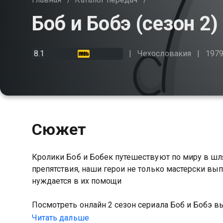
Боб и Бобэ (сезон 2)
8.1
Чехословакия
197
Сюжет
Кролики Боб и Бобек путешествуют по миру в шля
препятствия, наши герои не только мастерски вып
нуждается в их помощи
Посмотреть онлайн 2 сезон сериала Боб и Бобэ 
качестве на Казахтелеком
Читать дальше