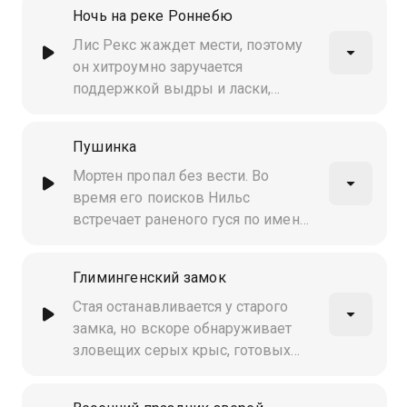
морю
Ночь на реке Роннебю
Лис Рекс жаждет мести, поэтому
он хитроумно заручается
поддержкой выдры и ласки,
чтобы те доставили неприятности
Нильсу и гусям
Пушинка
Мортен пропал без вести. Во
время его поисков Нильс
встречает раненого гуся по имени
Данфин
Глимингенский замок
Стая останавливается у старого
замка, но вскоре обнаруживает
зловещих серых крыс, готовых
вторгнуться