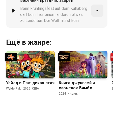
Весенний праздник зверей
Beim Frühlingsfest auf dem Kullaberg
darf kein Tier einem anderen etwas
zu Leide tun. Der Wolf frisst kein
Schaf, der Habicht jagt keinen Hasen
und niemand muss sich fürchten
Ещё в жанре:
Уайлд и Пак: дикая стая
Книга джунглей и
слоненок Бимбо
Wylde Pak • 2025, США,
2024, Индия,