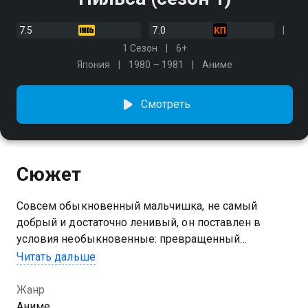
7.5
7.0
1 Сезон
6+
Япония
1980 – 1981
Аниме
Смотреть
Сюжет
Совсем обыкновенный мальчишка, не самый
добрый и достаточно ленивый, он поставлен в
условия необыкновенные: превращенный
Домовым за грубость и лень в гнома, Нильс
Читать дальше
Хольгерсон совершает одно из самых невероятных
путешествий в истории сказки - на гусе
Жанр
Аниме, ,