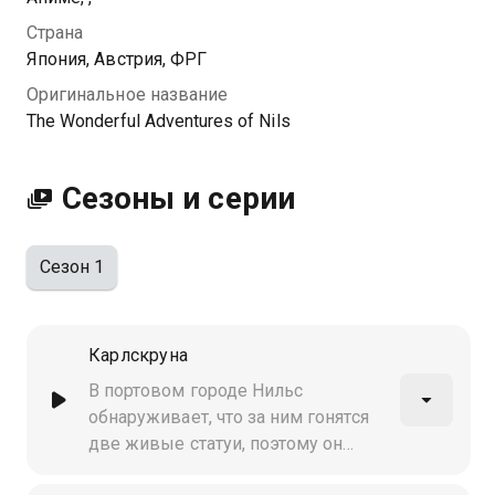
Посмотреть онлайн 1 сезон сериала Чудесное
Страна
путешествие Нильса вы можете совершенно
Япония, Австрия, ФРГ
бесплатно в хорошем HD качестве на Казахтелеком
Оригинальное название
The Wonderful Adventures of Nils
Сезоны и серии
Сезон 1
Карлскруна
В портовом городе Нильс
обнаруживает, что за ним гонятся
две живые статуи, поэтому он
предпринимает дерзкий побег по