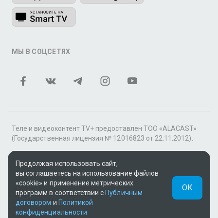
МЫ В СОЦСЕТЯХ
Теле и видеоконтент TV+ предоставлен ТОО «ALACAST»
(Государственная лицензия № 12016823 от 22.11.2012).
В рамках услуги «Видео по подписке» для «Пакета
Продолжая использовать сайт,
фильмов и сериалов tv+» контент предоставляется
вы соглашаетесь на использование файлов
онлайн-кинотеатром MEGOGO.
«cookie» и применение метрических
ОК
Поддержка: tvplus@telecom.kz
программ в соответствии с
Публичным
договором
и
Политикой
UUID: a4bda216-d0b1-4222-bb36-d596d4a5f058
конфиденциальности
v3.9.15
|
SSR