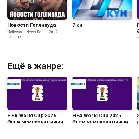
Новости Голливуда
7 күн
Hollywood News Feed • 2012,
Франция,
Ещё в жанре:
FIFA World Cup 2026.
FIFA World Cup 2026.
Әлем чемпионатының
Әлем чемпионатының
барлық голдары. 1/16
барлық голдары. 2 тур
финал