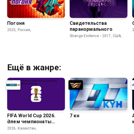
Погоня
Свидетельства
паранормального
2025, Россия,
Strange Evidence • 2017, США,
Ещё в жанре:
FIFA World Cup 2026.
7 күн
Әлем чемпионаты
матчтарының шолуы
2026, Казахстан,
(33 күн)