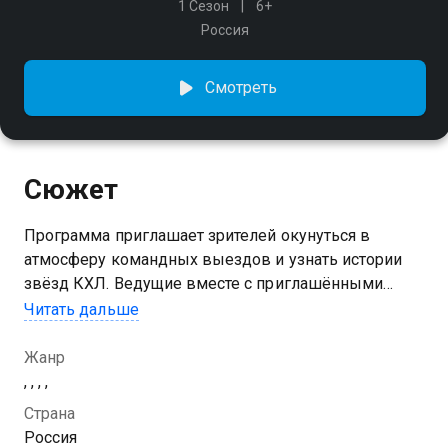
1 Сезон
6+
Россия
Смотреть
Сюжет
Программа приглашает зрителей окунуться в
атмосферу командных выездов и узнать истории
звёзд КХЛ. Ведущие вместе с приглашёнными
гостями обсудят хоккей, поделятся личными
Читать дальше
историями и оценят лучшие хайлайты сезона
Жанр
Посмотреть онлайн 3 сезон сериала Хоккейный борт
, , , ,
вы можете совершенно бесплатно в хорошем HD
Страна
качестве на Казахтелеком
Россия