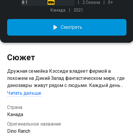
8.1
2 Сезона
0+
Канада
2021
Смотреть
Сюжет
Дружная семейка Кэссиди владеет фермой в
похожем на Дикий Запад фантастическом мире, где
динозавры живут рядом с людьми. Каждый день
маленькие ковбои под присмотром мамы и папы
Читать дальше
ухаживают за динозавриками и очень весело
проводят время
Страна
Канада
Посмотреть онлайн 3 сезон сериала Ранчо
Оригинальное название
динозавров вы можете совершенно бесплатно в
Dino Ranch