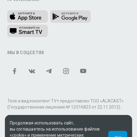
МЫ В СОЦСЕТЯХ
Теле и видеоконтент TV+ предоставлен ТОО «ALACAST»
(Государственная лицензия № 12016823 от 22.11.2012).
В рамках услуги «Видео по подписке» для «Пакета
Продолжая использовать сайт,
фильмов и сериалов tv+» контент предоставляется
вы соглашаетесь на использование файлов
онлайн-кинотеатром MEGOGO.
«cookie» и применение метрических