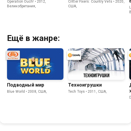
Operation Ouch! • 2012,
Critter Fixers: Country Vets • 2020,
Великобритания,
США,
L
Ещё в жанре:
Подводный мир
Техноигрушки
Blue World • 2008, США,
Tech Toys • 2011, США,