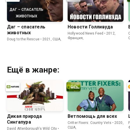
Даг – спасатель
Новости Голливуда
животных
Hollywood News Feed • 2012,
C
Франция,
Doug to the Rescue • 2021, США,
Ещё в жанре:
Дикая природа
Ветпомощь для всех
Сингапура
Critter Fixers: Country Vets • 2020,
F
США,
David Attenborough's Wild City •