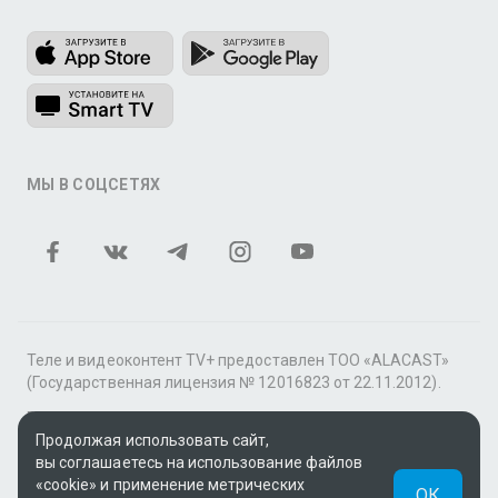
МЫ В СОЦСЕТЯХ
Теле и видеоконтент TV+ предоставлен ТОО «ALACAST»
(Государственная лицензия № 12016823 от 22.11.2012).
В рамках услуги «Видео по подписке» для «Пакета
Продолжая использовать сайт,
фильмов и сериалов tv+» контент предоставляется
вы соглашаетесь на использование файлов
онлайн-кинотеатром MEGOGO.
«cookie» и применение метрических
ОК