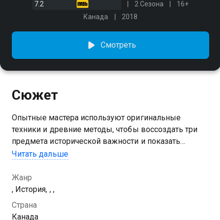
7.2
2 Сезона
16+
Канада
2018
Смотреть
Сюжет
Опытные мастера используют оригинальные
техники и древние методы, чтобы воссоздать три
предмета исторической важности и показать
процессы, связанные с их изготовлением
Читать дальше
Посмотреть онлайн 2 сезон сериала История вещей
Жанр
вы можете совершенно бесплатно в хорошем HD
, История, , ,
качестве на Казахтелеком
Страна
Канада