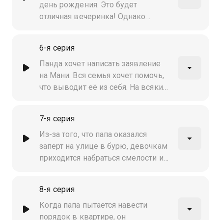
день рождения. Это будет
отличная вечеринка! Однако
вскоре она понимает, что папа
готовит сюрприз
6-я серия
Панда хочет написать заявление
на Мани. Вся семья хочет помочь,
что выводит её из себя. На всякий
случай она выгоняет всех из дома
7-я серия
Из-за того, что папа оказался
заперт на улице в бурю, девочкам
приходится набраться смелости и
спуститься в подвал, чтобы
выяснить, почему отключилось
8-я серия
электричество
Когда папа пытается навести
порядок в квартире, он