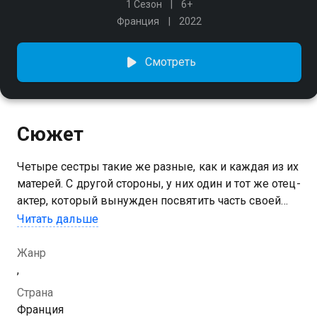
1 Сезон
6+
Франция
2022
Смотреть
Сюжет
Четыре сестры такие же разные, как и каждая из их
матерей. С другой стороны, у них один и тот же отец-
актер, который вынужден посвятить часть своей
жизни заботе о четырех любимых дочерях
Читать дальше
Посмотреть онлайн 1 сезон сериала Папины дочки
Жанр
вы можете совершенно бесплатно в хорошем HD
,
качестве на Казахтелеком
Страна
Франция