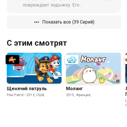
повреждает лодыжку. Его
родители должны прийти и
присмотреть за девочками, пока
Показать все (39 Серий)
его нет. Начинается настоящий ад
С этим смотрят
Щенячий патруль
Моланг
Paw Patrol • 2013, США,
2015, Франция,
L