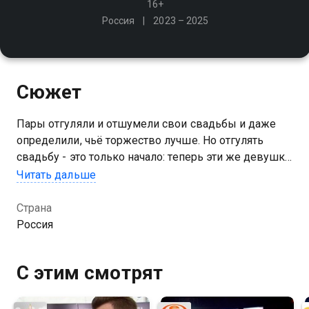
16+
Россия
2023 – 2025
Сюжет
Пары отгуляли и отшумели свои свадьбы и даже
определили, чьё торжество лучше. Но отгулять
свадьбу - это только начало: теперь эти же девушки
вновь вступят в борьбу, чтобы выяснить, кто из них
Читать дальше
лучшая жена
Страна
Посмотреть онлайн 2 сезон сериала Четыре жены
Россия
вы можете совершенно бесплатно в хорошем HD
качестве на Казахтелеком
С этим смотрят