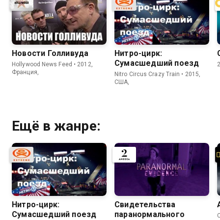
Новости Голливуда
Нитро-цирк:
Сумасшедший поезд
Hollywood News Feed • 2012,
Франция,
Nitro Circus Crazy Train • 2015,
США,
Ещё в жанре:
Нитро-цирк:
Свидетельства
Сумасшедший поезд
паранормального
C