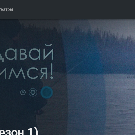
театры
езон 1)