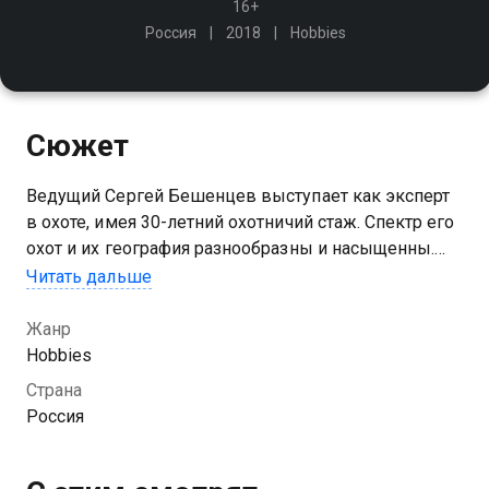
16+
Россия
2018
Hobbies
Сюжет
Ведущий Сергей Бешенцев выступает как эксперт
в охоте, имея 30-летний охотничий стаж. Спектр его
охот и их география разнообразны и насыщенны.
Охотничий опыт Сергея стал основой для создания
Читать дальше
этого цикла программ
Жанр
Посмотреть онлайн 1 сезон сериала Сам себе
Hobbies
охотник вы можете совершенно бесплатно в
Страна
хорошем HD качестве на Казахтелеком
Россия