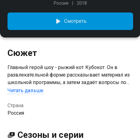
Россия
2018
Смотреть
Сюжет
Главный герой шоу - рыжий кот Кубокот. Он в
развлекательной форме рассказывает материал из
школьной программы, а затем задаёт вопросы по
пройденной теме. Передача охватывает темы для 1-
Читать дальше
4 классов общеобразовательной школы
Страна
Посмотреть онлайн 2 сезон сериала Развлечёба вы
Россия
можете совершенно бесплатно в хорошем HD
качестве на Казахтелеком
Сезоны и серии