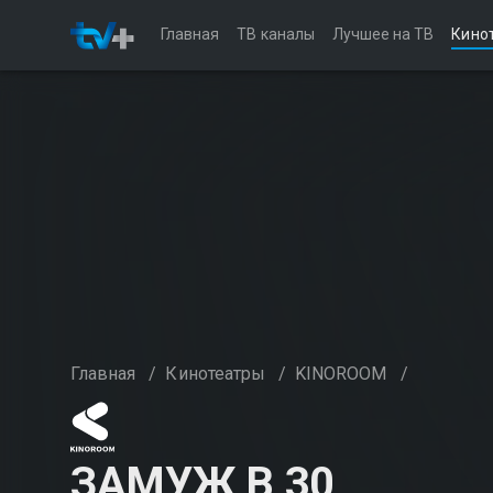
Главная
ТВ каналы
Лучшее на ТВ
Кино
Главная
/
Кинотеатры
/
KINOROOM
/
ЗАМУЖ В 30