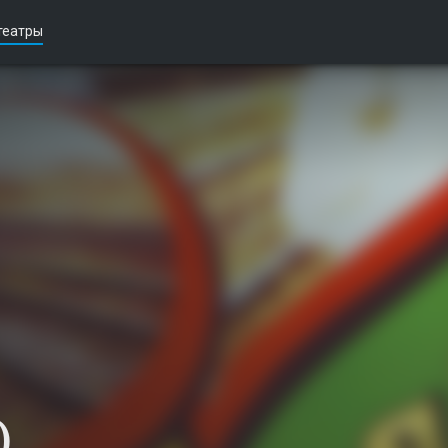
театры
)