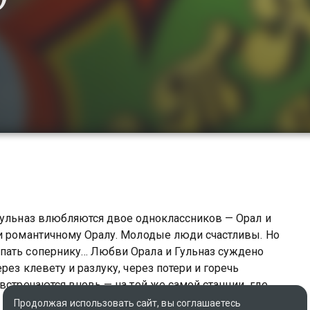
Гульназ влюбляются двое одноклассников — Орал и
 и романтичному Оралу. Молодые люди счастливы. Но
пать сопернику… Любви Орала и Гульназ суждено
рез клевету и разлуку, через потери и горечь
встречаются вновь — на той же самой станции, где
енились, но чувства друг к другу остались прежними.
Продолжая использовать сайт, вы соглашаетесь