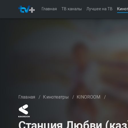
Главная
ТВ каналы
Лучшее на ТВ
Кино
Главная
/
Кинотеатры
/
KINOROOM
/
Станция Любви (каз