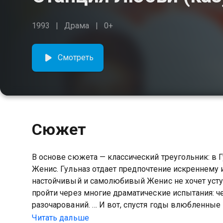
1993
Драма
0+
Смотреть
Сюжет
В основе сюжета — классический треугольник: в 
Женис. Гульназ отдает предпочтение искреннему
настойчивый и самолюбивый Женис не хочет усту
пройти через многие драматические испытания: че
разочарований. … И вот, спустя годы влюбленные 
произошла их первая встреча… Они во многом изм
Читать дальше