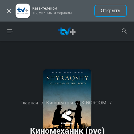
Казахтелеком
Открыть
ТВ, фильмы и сериалы
Главная
/
Кинотеатры
/
KINOROOM
/
Киномеханик (рус)