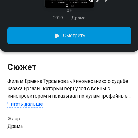
0+
2019
Драма
Смотреть
Сюжет
Фильм Ермека Турсынова «Киномеханик» о судьбе
казаха Ергазы, который вернулся с войны с
кинопроектором и показывал по аулам трофейные
фильмы, за что и получил прозвище Тарзан-ага.
Читать дальше
Жанр
Драма