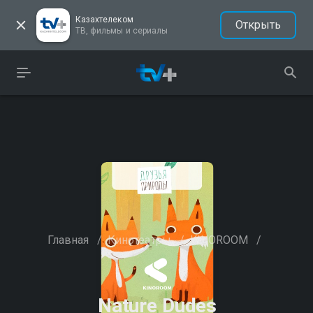
Казахтелеком
Открыть
ТВ, фильмы и сериалы
Главная
/
Кинотеатры
/
KINOROOM
/
Nature Dudes