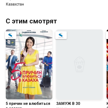
большой земельный участок, который, оказывается,
Казахстан
принадлежит покойному мужу Кулимхан апа.
Женщина совсем не против этого, но для сделки
землю надо переоформить на одного из сыновей.
С этим смотрят
Каждый из трех братьев готов оформить землю на
себя, но никто из них не признается в том, что хотят
они это сделать, чтобы забрать все деньги себе. Так
завязывается ссора, и Кулимхан апа запрещает
сыновьям даже думать о земле. Это не нравится
невесткам, они решают продать землю втайне от
всех и разделить деньги между собой. Режиссер:
Ернар Нургалиев. Актеры: Лейло Бекназар,Рустем
Жаныаманов,Дарига Бадыкова,Назар
Шархан,Нургул Мынгатова,,Даулет Усербай,Сабира
Жараскызы
0.6
5 причин не влюбиться
ЗАМУЖ В 30