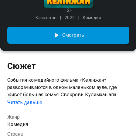
12+
Казахстан
2022
Комедия
Смотреть
Сюжет
События комедийного фильма «Келiнжан»
разворачиваются в одном маленьком ауле, где
живет большая семья. Свекровь Кулимхан апа
больше всего беспокоят непростые
Читать дальше
взаимоотношения трех невесток, которые
постоянно ссорятся друг с другом. Однако недавно
Жанр
появилась куда более серьезная проблема –
Комедия
молодые дельцы из Шымкента хотят купить здесь
Страна