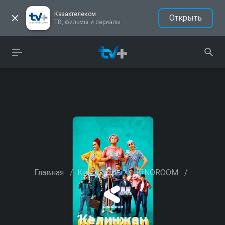
Казахтелеком
Открыть
ТВ, фильмы и сериалы
Главная
/
Кинотеатры
/
KINOROOM
/
Келинжан