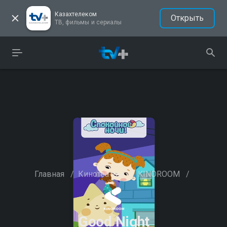
Казахтелеком
Открыть
ТВ, фильмы и сериалы
Главная
/
Кинотеатры
/
KINOROOM
/
Good Night