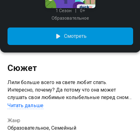
1 Сезон
0+
Образовательное
Смотреть
Сюжет
Лили больше всего на свете любит спать.
Интересно, почему? Да потому что она может
слушать свои любимые колыбельные перед сном
со своим любимым плюшевым мишкой.
Читать дальше
Присоединяйтесь к Лили с Вашим малышом и
готовьтесь вместе с ней ко сну!
Жанр
Образовательное, Семейный