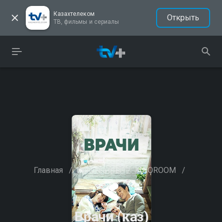
Казахтелеком
Открыть
ТВ, фильмы и сериалы
Главная
/
Кинотеатры
/
KINOROOM
/
Врачи (каз)