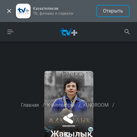
Казахтелеком
Открыть
ТВ, фильмы и сериалы
Главная
/
Кинотеатры
/
KINOROOM
/
Жақсылық