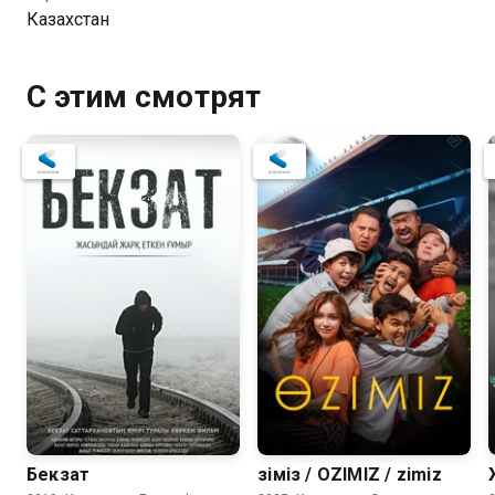
Казахстан
С этим смотрят
Бекзат
Өзіміз / OZIMIZ / Өzimiz