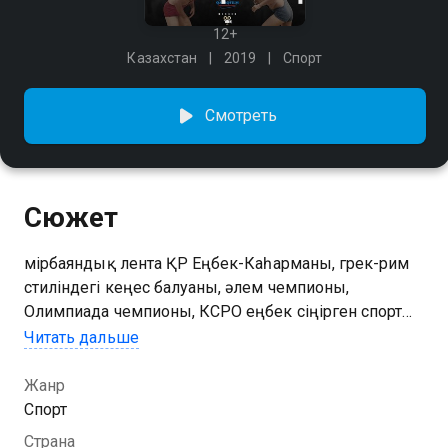
12+
Казахстан
2019
Спорт
Смотреть
Сюжет
Өмірбаяндық лента ҚР Еңбек-Каһарманы, грек-рим
стиліндегі кеңес балуаны, әлем чемпионы,
Олимпиада чемпионы, КСРО еңбек сіңірген спорт
шебері (1980), Қазақ КСР еңбек сіңірген
Читать дальше
жаттықтырушысы Жақсылық Үшкемпіровтің
тағдыры мен өмірі туралы баяндайды.
Жанр
Спорт
Страна