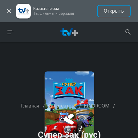
Казахтелеком
Открыть
ТВ, фильмы и сериалы
Главная
/
Кинотеатры
/
KINOROOM
/
Супер Зак (рус)