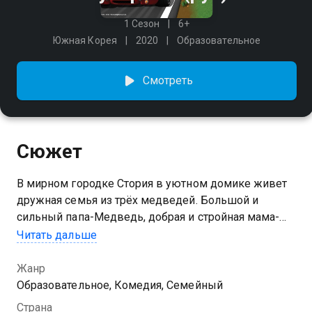
1 Сезон
6+
Южная Корея
2020
Образовательное
Смотреть
Сюжет
В мирном городке Стория в уютном домике живет
дружная семья из трёх медведей. Большой и
сильный папа-Медведь, добрая и стройная мама-
Медведица и малыш Зак — милый и
Читать дальше
любознательный медвежонок.С виду это самая
обычная семья, но на самом деле это семейство
Жанр
супергероев, и у них есть очень важная миссия.
Образовательное, Комедия, Семейный
Когда в городе случается беда и кому-то требуется
Страна