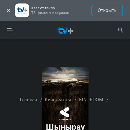
Казахтелеком
Открыть
ТВ, фильмы и сериалы
Главная
/
Кинотеатры
/
KINOROOM
/
Шынырау