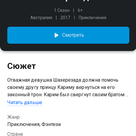
1 Сезон
6+
Австралия
2017
Приключения
Смотреть
Сюжет
Отважная девушка Шахерезада должна помочь
своему другу принцу Кариму вернуться на его
законный трон. Карим был свергнут своим братом и
с помощью злых заклинаний превращен в синего
Читать дальше
монстра. Шахерезада и ее преданный друг
вынуждены покинуть Золотой Город, чтобы найти
Жанр
волшебное средство – Древо Жизни, которое
Приключения, Фэнтези
помогло бы принцу вновь стать человеком.
Страна