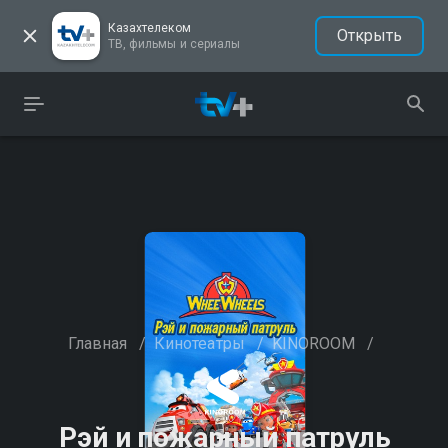
Казахтелеком
Открыть
ТВ, фильмы и сериалы
Главная
/
Кинотеатры
/
KINOROOM
/
Рэй и пожарный патруль