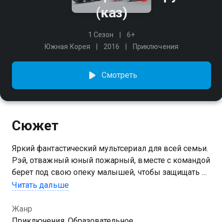
(каз)
1 Сезон
6+
Южная Корея
2016
Приключения
Смотреть
Сюжет
Яркий фантастический мультсериал для всей семьи.
Рэй, отважный юный пожарный, вместе с командой
берет под свою опеку малышей, чтобы защищать их
и предотвращать несчастные случаи. Если случится
Читать дальше
беда, Рэй и его надежные товарищи Эмби, Рэд,
Бикон, Памп, Хейзел и Хеликс всегда готовы прийти
Жанр
на помощь. А тут еще и три космических злодея
Приключения, Образовательное