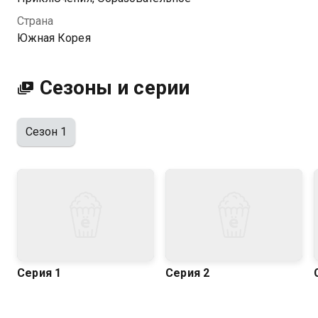
вторглись в мирную жизнь городка и чинят
Страна
неприятности. Но когда за дело берутся Рэй и
Южная Корея
пожарный патруль, то все будет в порядке!
Очаровательные герои, эффектная графика,
познавательные истории – малыши непременно
Сезоны и серии
подружатся с Рэем и смелыми машинками-
пожарными. Режиссер: Хюн Ву Ким.
Сезон 1
Серия 1
Серия 2