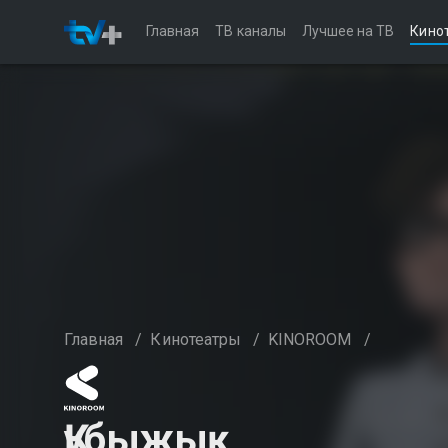
Главная
ТВ каналы
Лучшее на ТВ
Кино
Главная
/
Кинотеатры
/
KINOROOM
/
Құбыжық