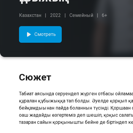
Казахстан
2022
Семейный
6+
Смотреть
Сюжет
Табиғат аясында серуендеп жүрген отбасы ойла
құралған құбыжыққа тап болды. Әуелде қорқып қа
бейқамдығынан пайда болғаннын түсінді. Қоршаған 
оғаш жағдайды өзгертеміз деп шешіп, қоқыс салаты
тазарған сайын қорқынышты бейне де біртіндеп кө