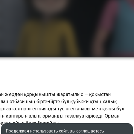
маған жерден қорқынышты жаратылыс — қоқыстан
лған отбасының бірте-бірте бұл құбыжықтың халық
ортаға келтірілген зиянды түсінген анасы мен қызы бұл
н қаптарын алып, орманды тазалауға кіріседі. Орман
зден ғайып бола бастайды.
Продолжая использовать сайт, вы соглашаетесь