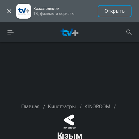
Казахтелеком
Открыть
ТВ, фильмы и сериалы
Главная
/
Кинотеатры
/
KINOROOM
/
Қызым