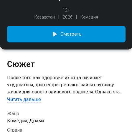
12+
Казахстан
2026
Комедия
Смотреть
Сюжет
После того как здоровье их отца начинает
ухудшаться, три сестры решают найти спутницу
жизни для своего одинокого родителя. Однако эта
попытка неожиданно раскрывает не только
Читать дальше
давнюю любовь, которая всё это время жила в его
сердце, но и поднимает на поверхность их
Жанр
собственные непрожитые чувства, внутренние
Комедия, Драма
раны и личные тайны. История о семье, памяти,
Страна