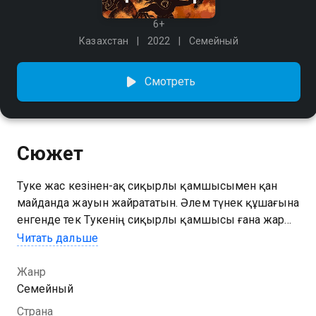
6+
Казахстан
2022
Семейный
Смотреть
Сюжет
Тәуке жас кезінен-ақ сиқырлы қамшысымен қан
майданда жауын жайрататын. Әлем түнек құшағына
енгенде тек Тәукенің сиқырлы қамшысы ғана жарық
пен жақсылықты қайтара алады. Бірақ күндердің
Читать дальше
күні ол жәдігерін біске тігіп, сиқырлы қамшы
Бүркітшінің қанжығасында кетеді. Сөйтіп аяқасты
Жанр
жау шапқанда Тәуке алғаш рет қарусыз қалады.
Семейный
Қамшысы болмаса ол да қорғансыз, қорқақтаған
Страна