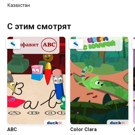
қарапайым ғана адам еді, алайда ол алғаш рет өз
Казахстан
жауапкершілігін шындап түсінген еді.
С этим смотрят
ABC
Color Clara