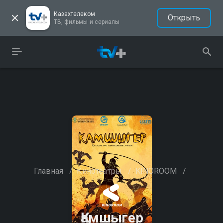
Казахтелеком
Открыть
ТВ, фильмы и сериалы
Главная
/
Кинотеатры
/
KINOROOM
/
Қамшыгер