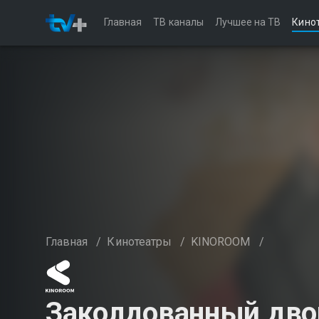
Главная
ТВ каналы
Лучшее на ТВ
Кино
Главная
/
Кинотеатры
/
KINOROOM
/
Заколдованный дво