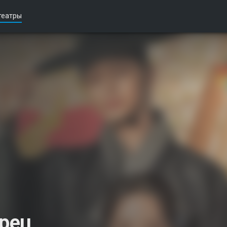
театры
рец