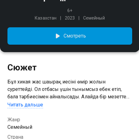
6+
Казахстан
2023
Семейный
Смотреть
Сюжет
Бұл хикая жас шаңырақ иесінің өмір жолын
суреттейді. Ол отбасы үшін тынымсыз еңбек етіп,
бала тәрбиесімен айналысады. Алайда бір мезетте
тұрмыстың ауыртпалығы мен жауапкершілік
Читать дальше
шаршатып, ол жан тыныштығын іздеп жолға
шығады. Сапар барысында ол өмірге деген
Жанр
көзқарасын өзгертетін маңызды сабақ алады. Ол
Семейный
көрші ауылдағы бір отағасының өміріне куә болады.
Страна