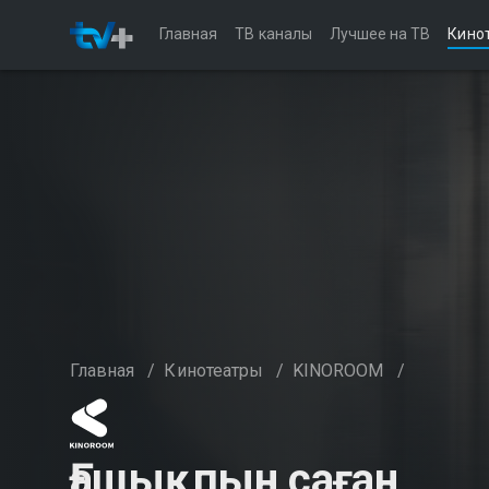
Главная
ТВ каналы
Лучшее на ТВ
Кино
Главная
/
Кинотеатры
/
KINOROOM
/
Ғашықпын саған