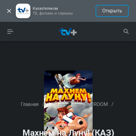
Казахтелеком
Открыть
ТВ, фильмы и сериалы
Главная
/
Кинотеатры
/
KINOROOM
/
Махнем на Луну! (КАЗ)