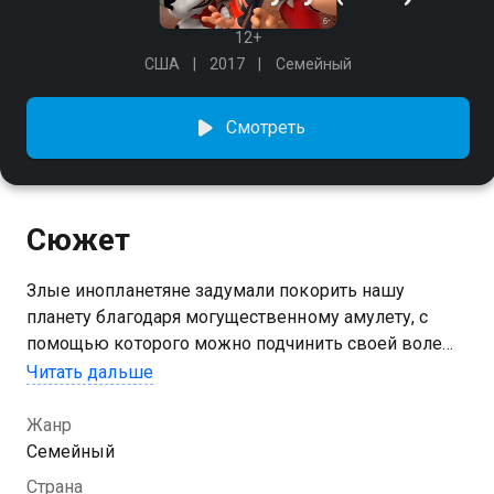
12+
США
2017
Семейный
Смотреть
Сюжет
Злые инопланетяне задумали покорить нашу
планету благодаря могущественному амулету, с
помощью которого можно подчинить своей воле
любое разумное существо. На Земле готовится
Читать дальше
спасательная операция. Но есть одна проблема.
Выполнить миссию может только тот, чей интеллект
Жанр
очень мал и кто не подвержен действию амулета.
Семейный
Но где найти такого дурачка? Разве что послать в
Страна