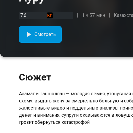
7.6
1 ч 57 мин
Казахст
Смотреть
Сюжет
Азамат и Таншолпан — молодая семья, утонувшая 
схему: выдать жену за смертельно больную и собр
жалостливые видео и поддельные анализы принос
денег и внимания, супруги оказываются в ловуш
грозит обернуться катастрофой.