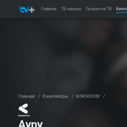
Главная
ТВ каналы
Лучшее на ТВ
Кино
Главная
/
Кинотеатры
/
KINOROOM
/
Ауру