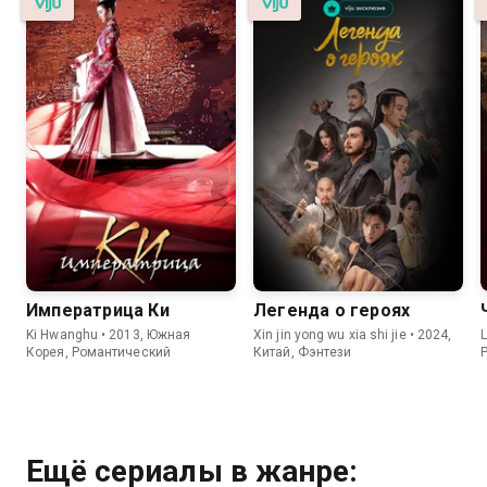
Императрица Ки
Легенда о героях
Ki Hwanghu • 2013, Южная
Xin jin yong wu xia shi jie • 2024,
L
Корея, Романтический
Китай, Фэнтези
Ещё сериалы в жанре: