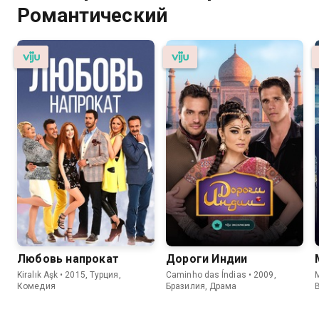
Романтический
Любовь напрокат
Дороги Индии
Kiralık Aşk • 2015, Турция,
Caminho das Índias • 2009,
M
Комедия
Бразилия, Драма