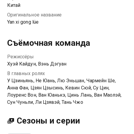
Китай
Оригинальное название
Yan xi gong lüe
Съёмочная команда
Режиссёры
Хуэй Кайдун, Вэнь Дэгуан
В главных ролях
У Цзиньянь, Не Юань, Лю Эньшан, Чармейн Ше,
Анна Фан, Цзян Цзысинь, Кевин Сюй, Су Цин,
Лоуренс Вон, Ван Юанькэ, Цинь Лань, Ван Маолэй,
Сун Чуньли, Ли Цзявэй, Тань Чжо
Сезоны и серии