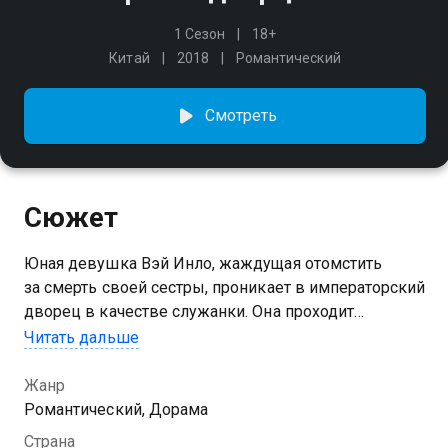
1 Сезон
18+
Китай
2018
Романтический
Смотреть
Сюжет
Юная девушка Вэй Инло, жаждущая отомстить
за смерть своей сестры, проникает в императорский
дворец в качестве служанки. Она проходит
обучение и находит покровительство, а благодаря
Читать дальше
своим выдающимся талантам достигает
невероятных высот и привлекает внимание самого
Жанр
императора.
Романтический, Дорама
Страна