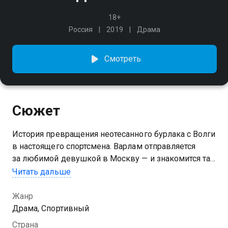
18+
Россия
2019
Драма
Смотреть
Сюжет
История превращения неотесанного бурлака с Волги
в настоящего спортсмена. Варлам отправляется
за любимой девушкой в Москву — и знакомится там
с людьми, искренне любящими заграничную игру —
Читать дальше
футбол.
Жанр
Драма, Спортивный
Страна