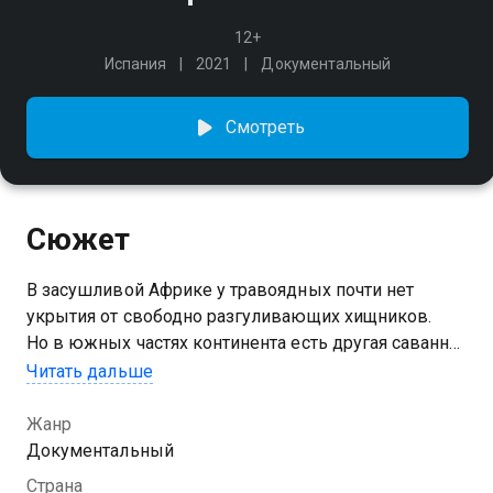
12+
Испания
2021
Документальный
Смотреть
Сюжет
В засушливой Африке у травоядных почти нет
укрытия от свободно разгуливающих хищников.
Но в южных частях континента есть другая саванна,
где травоядные могут спрятаться в надёжных
Читать дальше
зарослях. И у них нет права на ошибку.
Жанр
Документальный
Страна