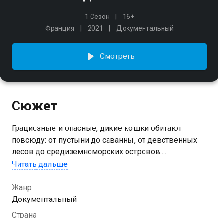
1 Сезон
16+
Франция
2021
Документальный
Смотреть
Сюжет
Грациозные и опасные, дикие кошки обитают
повсюду: от пустыни до саванны, от девственных
лесов до средиземноморских островов.
Посмотрите на мир глазами умнейших хищников —
Читать дальше
самые современные инструменты съёмки (дроны,
камеры-ловушки, инфракрасные камеры и многое
Жанр
другое) делают это возможным.
Документальный
Страна