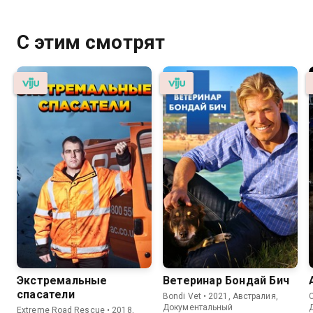
С этим смотрят
Экстремальные
Ветеринар Бондай Бич
спасатели
Bondi Vet • 2021, Австралия,
C
Документальный
Extreme Road Rescue • 2018,