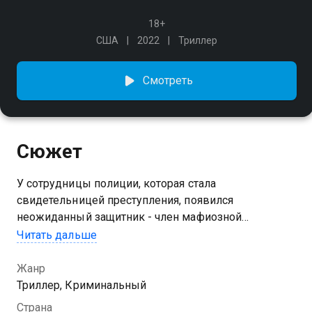
18+
США
2022
Триллер
Смотреть
Сюжет
У сотрудницы полиции, которая стала
свидетельницей преступления, появился
неожиданный защитник - член мафиозной
группировки. В прошлом этот парень - морской
Читать дальше
пехотинец, и он готов пойти против своего
криминального босса.
Жанр
Триллер, Криминальный
Страна